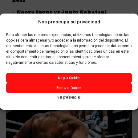
Real
Naoya Inoue vs Junto Nakatani
Nos preocupa su privacidad
El rey triste
Moses Itauma quiere el trono
Para ofrecer las mejores experiencias, utilizamos tecnologías como las
cookies para almacenar y/o acceder a la información del dispositivo. El
consentimiento de estas tecnologías nos permitirá procesar datos como
Nacemos solos, morimos solos
el comportamiento de navegación o las identificaciones únicas en este
sitio. No consentir o retirar el consentimiento, puede afectar
negativamente a ciertas características y funciones.
También te puede
Aceptar Cookies
interesar
Rechazar Cookies
Ver preferencias