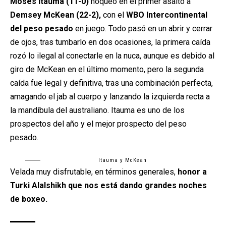
Moses Itauma (11-0)
noqueó en el primer asalto a
Demsey McKean (22-2),
con el
WBO Intercontinental
del peso pesado
en juego. Todo pasó en un abrir y cerrar
de ojos, tras tumbarlo en dos ocasiones, la primera caída
rozó lo ilegal al conectarle en la nuca, aunque es debido al
giro de McKean en el último momento, pero la segunda
caída fue legal y definitiva, tras una combinación perfecta,
amagando el jab al cuerpo y lanzando la izquierda recta a
la mandíbula del australiano. Itauma es uno de los
prospectos del año y el mejor prospecto del peso
pesado.
Itauma y McKean
Velada muy disfrutable, en términos generales,
honor a
Turki Alalshikh que nos está dando grandes noches
de boxeo.