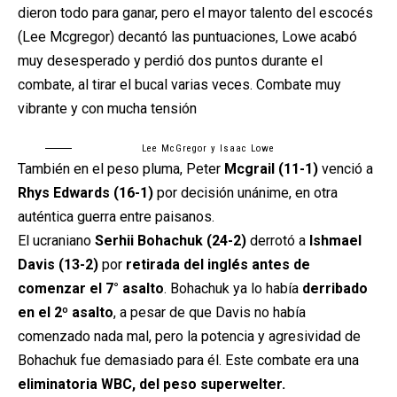
dieron todo para ganar, pero el mayor talento del escocés
(Lee Mcgregor) decantó las puntuaciones, Lowe acabó
muy desesperado y perdió dos puntos durante el
combate, al tirar el bucal varias veces. Combate muy
vibrante y con mucha tensión
Lee McGregor y Isaac Lowe
También en el peso pluma, Peter
Mcgrail (11-1)
venció a
Rhys Edwards (16-1)
por decisión unánime, en otra
auténtica guerra entre paisanos.
El ucraniano
Serhii Bohachuk (24-2)
derrotó a
Ishmael
Davis (13-2)
por
retirada del inglés antes de
comenzar el 7° asalto
. Bohachuk ya lo había
derribado
en el 2º asalto
, a pesar de que Davis no había
comenzado nada mal, pero la potencia y agresividad de
Bohachuk fue demasiado para él. Este combate era una
eliminatoria WBC, del peso superwelter.