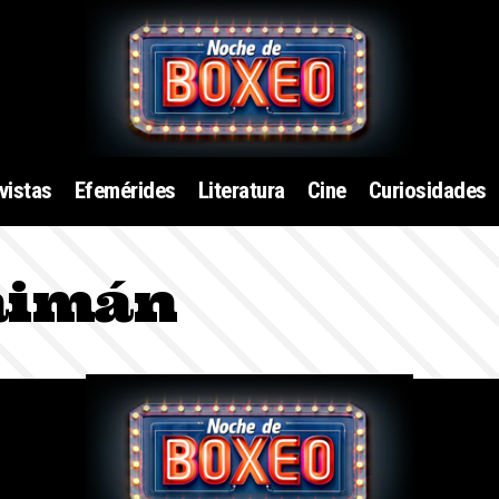
vistas
Efemérides
Literatura
Cine
Curiosidades
aimán