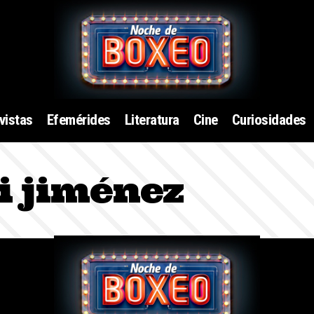
vistas
Efemérides
Literatura
Cine
Curiosidades
i jiménez