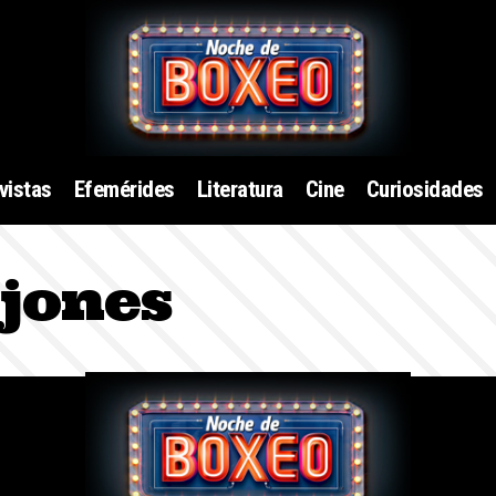
vistas
Efemérides
Literatura
Cine
Curiosidades
 jones